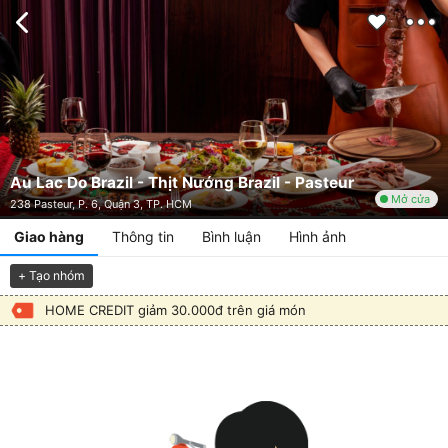
Au Lac Do Brazil - Thịt Nướng Brazil - Pasteur
Mở cửa
238 Pasteur, P. 6, Quận 3, TP. HCM
Giao hàng
Thông tin
Bình luận
Hình ảnh
+ Tạo nhóm
HOME CREDIT giảm 30.000đ trên giá món