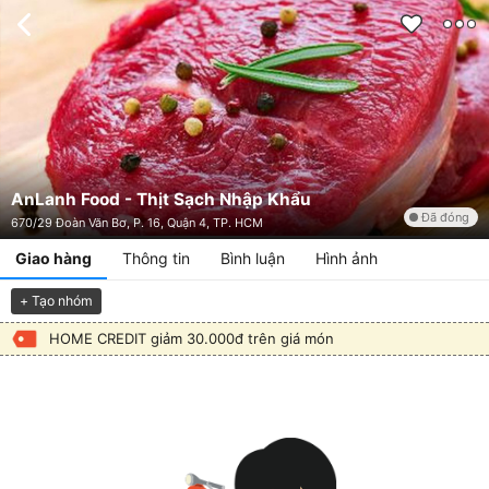
AnLanh Food - Thịt Sạch Nhập Khẩu
Đã đóng
670/29 Đoàn Văn Bơ, P. 16, Quận 4, TP. HCM
Giao hàng
Thông tin
Bình luận
Hình ảnh
+ Tạo nhóm
HOME CREDIT giảm 30.000đ trên giá món