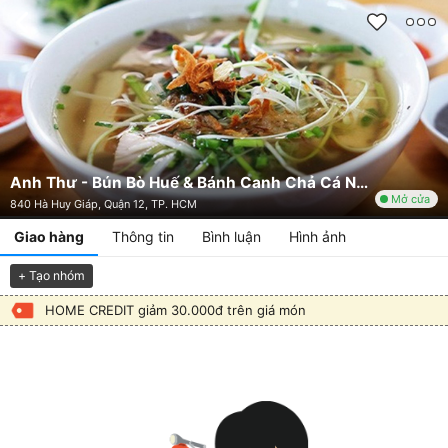
Anh Thư - Bún Bò Huế & Bánh Canh Chả Cá Nha Trang
Mở cửa
840 Hà Huy Giáp, Quận 12, TP. HCM
Giao hàng
Thông tin
Bình luận
Hình ảnh
+ Tạo nhóm
HOME CREDIT giảm 30.000đ trên giá món