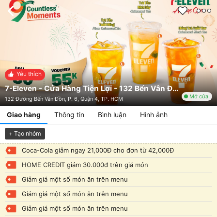
Yêu thích
7-Eleven - Cửa Hàng Tiện Lợi - 132 Bến Vân Đồn
Mở cửa
132 Đường Bến Vân Đồn, P. 6, Quận 4, TP. HCM
Giao hàng
Thông tin
Bình luận
Hình ảnh
+ Tạo nhóm
Coca-Cola giảm ngay 21,000Đ cho đơn từ 42,000Đ
HOME CREDIT giảm 30.000đ trên giá món
Giảm giá một số món ăn trên menu
Giảm giá một số món ăn trên menu
Giảm giá một số món ăn trên menu