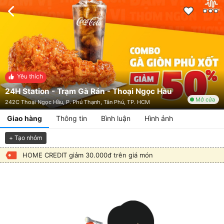
Yêu thích
24H Station - Trạm Gà Rán - Thoại Ngọc Hầu
Mở cửa
242C Thoại Ngọc Hầu, P. Phú Thạnh, Tân Phú, TP. HCM
Giao hàng
Thông tin
Bình luận
Hình ảnh
+ Tạo nhóm
HOME CREDIT giảm 30.000đ trên giá món