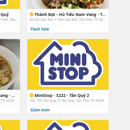
n Quý
Thành Đạt - Hủ Tiếu Nam Vang - Tân Sơn Nhì
293B-293C Tân Kỳ Tân Quý, P. Tân Sơn Nhì, Tân Phú, TP. HCM
58 Tân Sơn Nhì, P. Tân Sơn Nhì, Tân Phú, TP. HCM
Flash Sale
Hoa Thám
MiniStop - S222 - Tân Quý 2
, TP. HCM
192-194 Tân Quý, P. Tân Quý, Tân Phú, TP. HCM
Giảm món