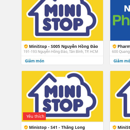
MiniStop - S005 Nguyễn Hồng Đào
Pharm
191-193 Nguyễn Hồng Đào, Tân Bình, TP. HCM
600 Quang 
Giảm món
Giảm m
Yêu thích
Ministop - S41 - Thăng Long
MiniS