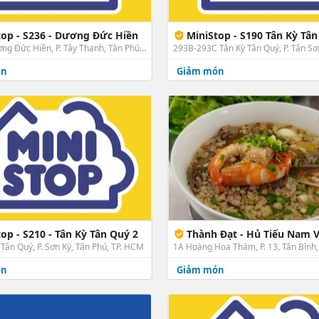
top - S236 - Dương Đức Hiền
MiniStop - S190 Tân Kỳ Tâ
33 - 35 Dương Đức Hiền, P. Tây Thạnh, Tân Phú, TP. HCM
ón
Giảm món
op - S210 - Tân Kỳ Tân Quý 2
Thành Đạt - Hủ Tiếu Nam Vang - Hoàng 
Tân Quý, P. Sơn Kỳ, Tân Phú, TP. HCM
1A Hoàng Hoa Thám, P. 13, Tân Bình
ón
Giảm món