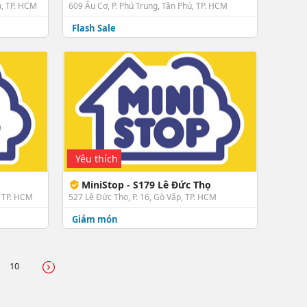
ú, TP. HCM
609 Âu Cơ, P. Phú Trung, Tân Phú, TP. HCM
Flash Sale
Yêu thích
MiniStop - S179 Lê Đức Thọ
, TP. HCM
527 Lê Đức Thọ, P. 16, Gò Vấp, TP. HCM
Giảm món
10