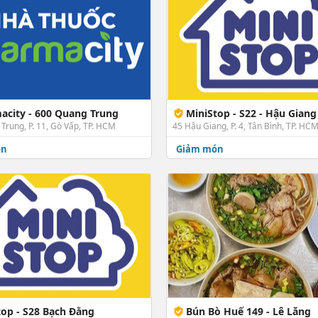
acity - 600 Quang Trung
MiniStop - S22 - Hậu Giang
Trung, P. 11, Gò Vấp, TP. HCM
45 Hậu Giang, P. 4, Tân Bình, TP. HC
ón
Giảm món
top - S28 Bạch Đằng
Bún Bò Huế 149 - Lê Lăng