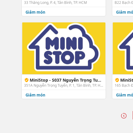
33 Thăng Long, P. 4, Tân Bình, TP. HCM
B22 Bạch Đ
Giảm món
Giảm m
MiniStop - S037 Nguyễn Trọng Tuyển
MiniS
351A Nguyễn Trọng Tuyển, P. 1, Tân Bình, TP. HCM
165 Bạch Đ
Giảm món
Giảm m