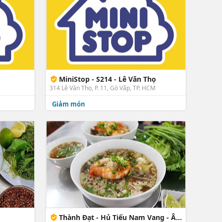
MiniStop - S214 - Lê Văn Thọ
M
314 Lê Văn Thọ, P. 11, Gò Vấp, TP. HCM
Giảm món
Thành Đạt - Hủ Tiếu Nam Vang - Âu Cơ