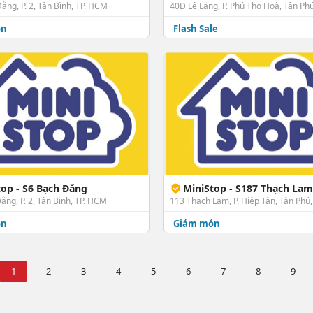
ằng, P. 2, Tân Bình, TP. HCM
40D Lê Lăng, P. Phú Thọ Hoà, Tân Ph
ón
Flash Sale
top - S6 Bạch Đằng
MiniStop - S187 Thạch Lam
ằng, P. 2, Tân Bình, TP. HCM
113 Thạch Lam, P. Hiệp Tân, Tân Phú
ón
Giảm món
1
2
3
4
5
6
7
8
9