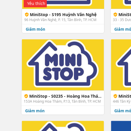
Yêu thích
MiniStop - S195 Huỳnh Văn Nghệ
MiniS
96 Huỳnh Văn Nghệ, P. 15, Tân Bình, TP. HCM
Giảm món
Giảm m
MiniStop - S0235 - Hoàng Hoa Thám 4
MiniSt
153A Hoàng Hoa Thám, P.13, Tân Bình, TP. HCM
446 Tân Kỳ 
Giảm món
Giảm m