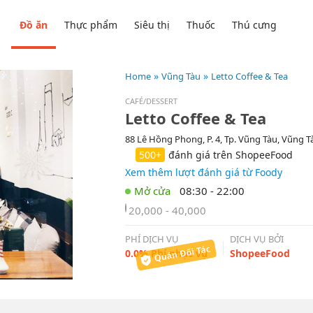
Đồ ăn
Thực phẩm
Siêu thị
Thuốc
Thú cưng
Home
Vũng Tàu
Letto Coffee & Tea
CAFÉ/DESSERT
Letto Coffee & Tea
88 Lê Hồng Phong, P. 4, Tp. Vũng Tàu, Vũng T
500+
đánh giá trên ShopeeFood
Xem thêm lượt đánh giá từ Foody
08:30 - 22:00
20,000 - 40,000
PHÍ DỊCH VỤ
DỊCH VỤ BỞI
0.0% Phí phục vụ
ShopeeFood