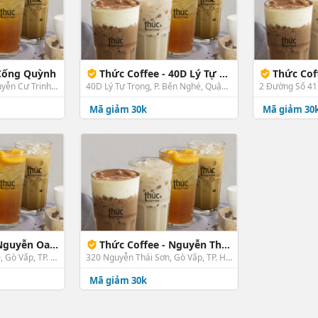
 Cống Quỳnh
Thức Coffee - 40D Lý Tự Trọng
Thức Cof
42 Cống Quỳnh, P. Nguyễn Cư Trinh, Quận 1, TP. HCM
40D Lý Tự Trọng, P. Bến Nghé, Quận 1, TP. HCM
2 Đường Số 41,
Mã giảm 30k
Mã giảm 30
Nguyễn Oanh
Thức Coffee - Nguyễn Thái Sơn
45 Nguyễn Oanh, P. 10, Gò Vấp, TP. HCM
320 Nguyễn Thái Sơn, Gò Vấp, TP. HCM
Mã giảm 30k