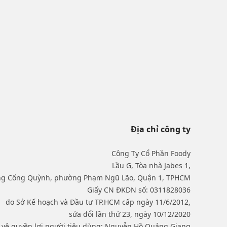
Địa chỉ công ty
Công Ty Cổ Phần Foody
Lầu G, Tòa nhà Jabes 1,
ng Cống Quỳnh, phường Phạm Ngũ Lão, Quận 1, TPHCM
Giấy CN ĐKDN số: 0311828036
do Sở Kế hoạch và Đầu tư TP.HCM cấp ngày 11/6/2012,
sửa đổi lần thứ 23, ngày 10/12/2020
o vệ quyền lợi người tiêu dùng: Nguyễn Hồ Quảng Giang