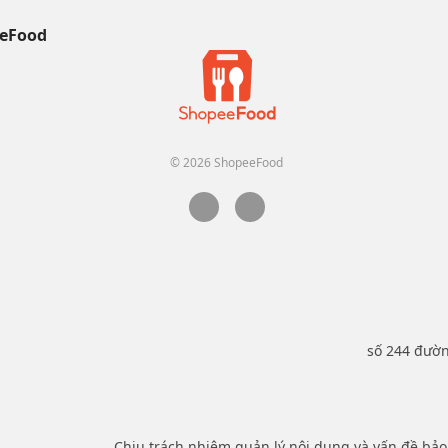
eFood
© 2026 ShopeeFood
số 244 đườ
Chịu trách nhiệm quản lý nội dung và vấn đề bả