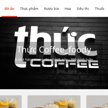
Đồ ăn
Thực phẩm
Rượu bia
Hoa
Siêu thị
Thuốc
Thức Coffee_foody
8 nhà hàng trong chi nhánh này - 399 bình luận