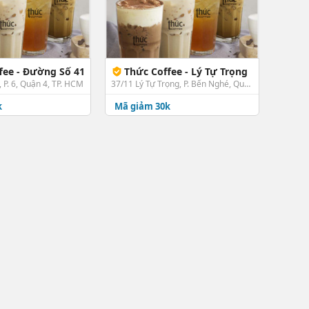
fee - Đường Số 41
Thức Coffee - Lý Tự Trọng
 P. 6, Quận 4, TP. HCM
37/11 Lý Tự Trọng, P. Bến Nghé, Quận 1, TP. HCM
k
Mã giảm 30k