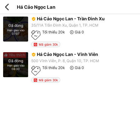
Há Cảo Ngọc Lan
Há Cảo Ngọc Lan - Trần Đình Xu
35/11A Trần Đình Xu, Quận 1, TP. HCM
Đã đóng
Hẹn giao vào
Tối thiểu 20k
Giá 0
07:07
Mã giảm 30k
Há Cảo Ngọc Lan - Vĩnh Viễn
Yêu thích
500 Vĩnh Viễn, P. 8, Quận 10, TP. HCM
Đã đóng
Hẹn giao vào
Tối thiểu 20k
Giá 0
08:30
Mã giảm 30k