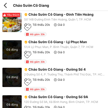
Cháo Sườn Cô Giang
Cháo Sườn Cô Giang - Đinh Tiên Hoàng
Yêu thích
Số 14B Đường Đinh Tiên Hoàng, Quận 1, TP. HCM
Tối thiểu 20k
Giá 0
Mã giảm 30k
Cháo Sườn Cô Giang - Lý Phục Man
51/4 Lý Phục Man, P. Bình Thuận, Quận 7, TP. HCM
Đã đóng
Tối thiểu 20k
Giá 0
Mã giảm 30k
Cháo Sườn Cô Giang - Đường Số 4
2 Đường Số 4, P. Trường Thọ, Thành Phố Thủ Đức, TP. HCM
Đã đóng
Tối thiểu 20k
Giá 0
Mã giảm 30k
Cháo Sườn Cô Giang - Đường Số 9A
120 Đường Số 9A, Xã Bình Hưng, Bình Chánh, TP. HCM
Đã đóng
Tối thiểu 20k
Giá 0