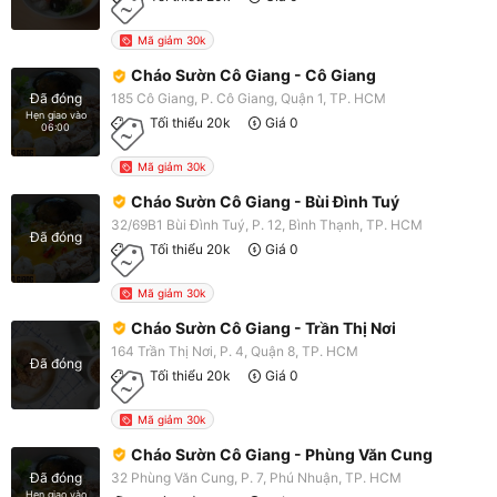
Mã giảm 30k
Cháo Sườn Cô Giang - Cô Giang
185 Cô Giang, P. Cô Giang, Quận 1, TP. HCM
Đã đóng
Hẹn giao vào
Tối thiểu 20k
Giá 0
06:00
Mã giảm 30k
Cháo Sườn Cô Giang - Bùi Đình Tuý
32/69B1 Bùi Đình Tuý, P. 12, Bình Thạnh, TP. HCM
Đã đóng
Tối thiểu 20k
Giá 0
Mã giảm 30k
Cháo Sườn Cô Giang - Trần Thị Nơi
164 Trần Thị Nơi, P. 4, Quận 8, TP. HCM
Đã đóng
Tối thiểu 20k
Giá 0
Mã giảm 30k
Cháo Sườn Cô Giang - Phùng Văn Cung
32 Phùng Văn Cung, P. 7, Phú Nhuận, TP. HCM
Đã đóng
Hẹn giao vào