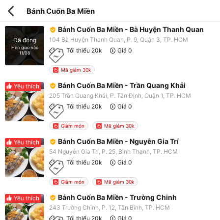
Bánh Cuốn Ba Miền
Bánh Cuốn Ba Miền - Bà Huyện Thanh Quan
104 Bà Huyện Thanh Quan, P. 9, Quận 3, TP. HCM
Đã đóng
Hẹn giao vào
Tối thiểu 20k
Giá 0
11/08
Mã giảm 30k
Bánh Cuốn Ba Miền - Trần Quang Khải
Yêu thích
205 Trần Quang Khải, P. Tân Định, Quận 1, TP. HCM
Tối thiểu 20k
Giá 0
Giảm món
Mã giảm 30k
Bánh Cuốn Ba Miền - Nguyễn Gia Trí
Yêu thích
54 Nguyễn Gia Trí, P. 25, Bình Thạnh, TP. HCM
Tối thiểu 20k
Giá 0
Giảm món
Mã giảm 30k
Bánh Cuốn Ba Miền - Trường Chinh
Yêu thích
243 Trường Chinh, P. 12, Tân Bình, TP. HCM
Tối thiểu 20k
Giá 0