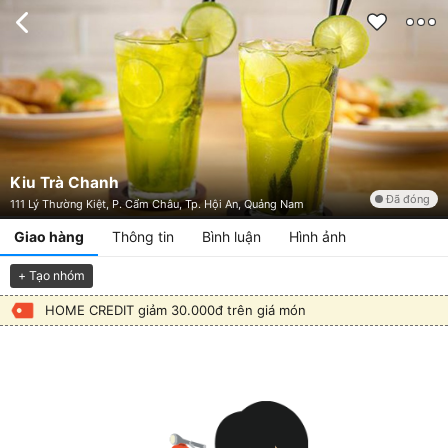
Kiu Trà Chanh
Đã đóng
111 Lý Thường Kiệt, P. Cẩm Châu, Tp. Hội An, Quảng Nam
Giao hàng
Thông tin
Bình luận
Hình ảnh
+ Tạo nhóm
HOME CREDIT giảm 30.000đ trên giá món