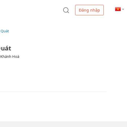
Đăng nhập
á Quát
Quát
, Khánh Hoà