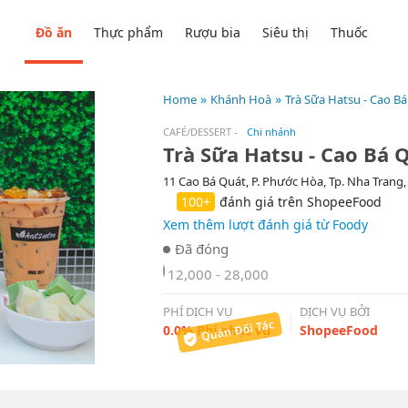
Đồ ăn
Thực phẩm
Rượu bia
Siêu thị
Thuốc
Home
Khánh Hoà
Trà Sữa Hatsu - Cao B
CAFÉ/DESSERT
-
Chi nhánh
Trà Sữa Hatsu - Cao Bá 
11 Cao Bá Quát, P. Phước Hòa, Tp. Nha Trang
100+
đánh giá trên ShopeeFood
Xem thêm lượt đánh giá từ Foody
12,000 - 28,000
PHÍ DỊCH VỤ
DỊCH VỤ BỞI
0.0% Phí phục vụ
ShopeeFood