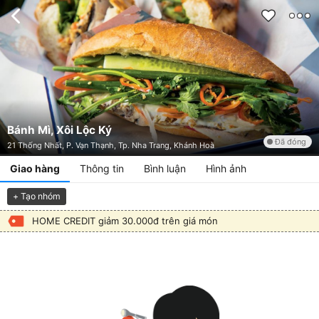
Bánh Mì, Xôi Lộc Ký
Đã đóng
21 Thống Nhất, P. Vạn Thạnh, Tp. Nha Trang, Khánh Hoà
Giao hàng
Thông tin
Bình luận
Hình ảnh
+ Tạo nhóm
HOME CREDIT giảm 30.000đ trên giá món