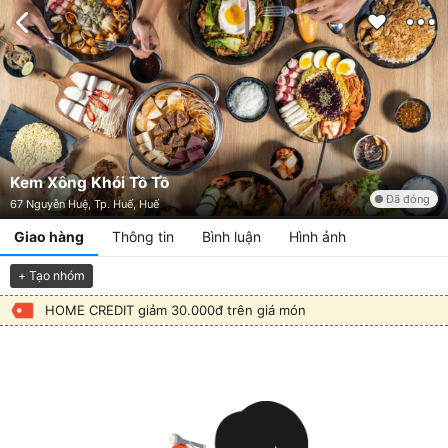
Kem Xông Khói Tồ Tồ
Đã đóng
67 Nguyễn Huệ, Tp. Huế, Huế
Giao hàng
Thông tin
Bình luận
Hình ảnh
+ Tạo nhóm
HOME CREDIT giảm 30.000đ trên giá món