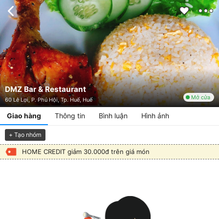
DMZ Bar & Restaurant
Mở cửa
60 Lê Lợi, P. Phú Hội, Tp. Huế, Huế
Giao hàng
Thông tin
Bình luận
Hình ảnh
+ Tạo nhóm
HOME CREDIT giảm 30.000đ trên giá món