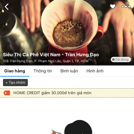
Siêu Thị Cà Phê Việt Nam - Trần Hưng Đạo
Đã đóng
108 Trần Hưng Đạo, P. Phạm Ngũ Lão, Quận 1, TP. HCM
Giao hàng
Thông tin
Bình luận
Hình ảnh
+ Tạo nhóm
HOME CREDIT giảm 30.000đ trên giá món