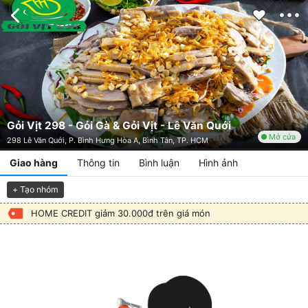
Gỏi Vịt 298 - Gỏi Gà & Gỏi Vịt - Lê Văn Quới
Mở cửa
298 Lê Văn Quới, P. Bình Hưng Hòa A, Bình Tân, TP. HCM
Giao hàng
Thông tin
Bình luận
Hình ảnh
+ Tạo nhóm
HOME CREDIT giảm 30.000đ trên giá món