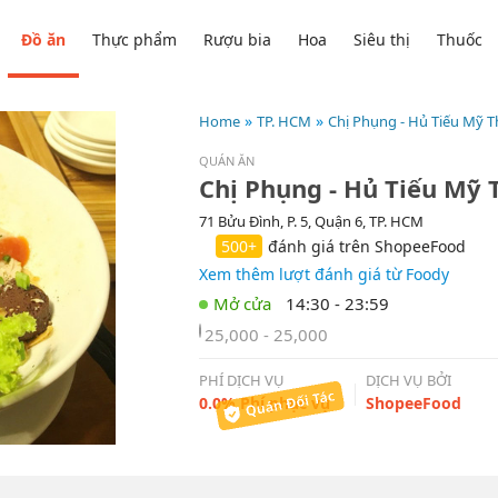
Đồ ăn
Thực phẩm
Rượu bia
Hoa
Siêu thị
Thuốc
Home
TP. HCM
Chị Phụng - Hủ Tiếu Mỹ 
QUÁN ĂN
Chị Phụng - Hủ Tiếu Mỹ 
71 Bửu Đình, P. 5, Quận 6, TP. HCM
500+
đánh giá trên ShopeeFood
Xem thêm lượt đánh giá từ Foody
14:30 - 23:59
25,000 - 25,000
PHÍ DỊCH VỤ
DỊCH VỤ BỞI
0.0% Phí phục vụ
ShopeeFood