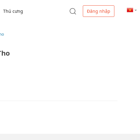
Thú cưng
Đăng nhập
Tho
Tho