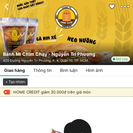
Bánh Mì Chim Chạy - Nguyễn Tri Phương
Mở cửa
420 Đường Nguyễn Tri Phương, P. 4, Quận 10, TP. HCM
Giao hàng
Thông tin
Bình luận
Hình ảnh
+ Tạo nhóm
HOME CREDIT giảm 30.000đ trên giá món