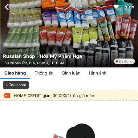
Russian Shop - Hóa Mỹ Phẩm Nga
Đã đóng
183 Võ Văn Tần, P. 5, Quận 3, TP. HCM
Giao hàng
Thông tin
Bình luận
Hình ảnh
+ Tạo nhóm
HOME CREDIT giảm 30.000đ trên giá món