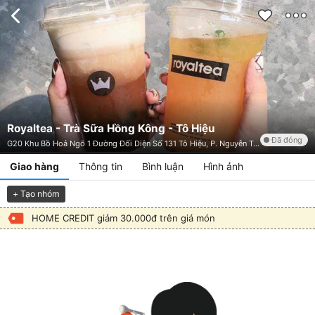
Royaltea - Trà Sữa Hồng Kông - Tô Hiệu
Đã đóng
G20 Khu Bồ Hoả Ngõ 1 Đường Đối Diện Số 131 Tô Hiệu, P. Nguyễn Trãi, Hà Đông, Hà Nội
Giao hàng
Thông tin
Bình luận
Hình ảnh
+ Tạo nhóm
HOME CREDIT giảm 30.000đ trên giá món