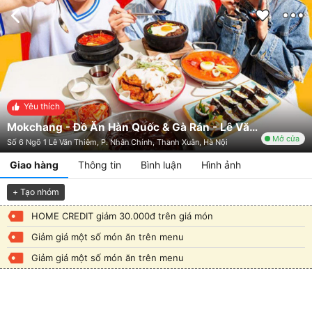
Yêu thích
Mokchang - Đồ Ăn Hàn Quốc & Gà Rán - Lê Văn Thiêm
Mở cửa
Số 6 Ngõ 1 Lê Văn Thiêm, P. Nhân Chính, Thanh Xuân, Hà Nội
Giao hàng
Thông tin
Bình luận
Hình ảnh
+ Tạo nhóm
HOME CREDIT giảm 30.000đ trên giá món
Giảm giá một số món ăn trên menu
Giảm giá một số món ăn trên menu