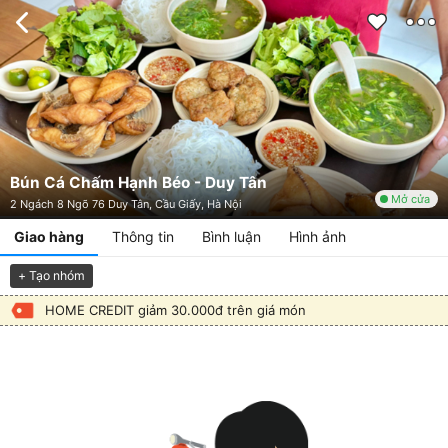
Bún Cá Chấm Hạnh Béo - Duy Tân
Mở cửa
2 Ngách 8 Ngõ 76 Duy Tân, Cầu Giấy, Hà Nội
Giao hàng
Thông tin
Bình luận
Hình ảnh
+ Tạo nhóm
HOME CREDIT giảm 30.000đ trên giá món