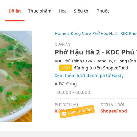
Đồ ăn
Thực phẩm
Hoa
Siêu thị
Thuốc
Home
Đồng Nai
Phở Hậu Hà 2 - KDC Phú
QUÁN ĂN
Phở Hậu Hà 2 - KDC Phú
KDC Phú Thịnh P124, Đường B5, P. Long Bình 
100+
đánh giá trên ShopeeFood
Xem thêm lượt đánh giá từ Foody
30,000 - 60,000
PHÍ DỊCH VỤ
DỊCH VỤ BỞI
0.0% Phí phục vụ
ShopeeFood