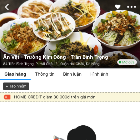
Ăn Vặt - Trường Kim Đồng - Trần Bình Trọng
Mở cửa
84 Trần Bình Trọng, P. Hải Châu 2,, Quận Hải Châu, Đà Nẵng
Giao hàng
Thông tin
Bình luận
Hình ảnh
+ Tạo nhóm
HOME CREDIT giảm 30.000đ trên giá món