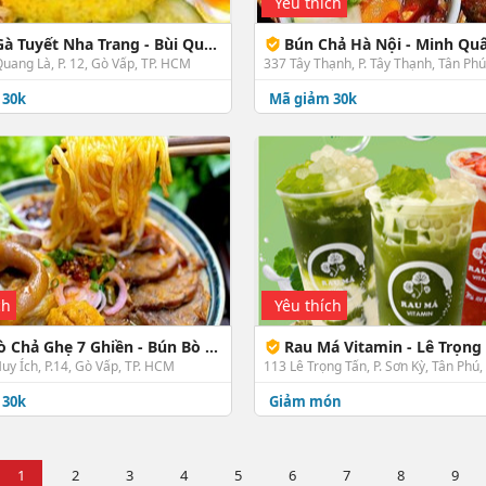
Yêu thích
 Tuyết Nha Trang - Bùi Quang Là
Bún Chả Hà Nội - Minh Quân - 337 
Quang Là, P. 12, Gò Vấp, TP. HCM
337 Tây Thạnh, P. Tây Thạnh, Tân Ph
 30k
Mã giảm 30k
ch
Yêu thích
hả Ghẹ 7 Ghiền - Bún Bò - Phan Huy Ích
Rau Má Vitamin - Lê Trọng
uy Ích, P.14, Gò Vấp, TP. HCM
113 Lê Trọng Tấn, P. Sơn Kỳ, Tân Phú
 30k
Giảm món
1
2
3
4
5
6
7
8
9