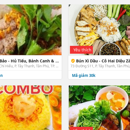
Yêu thích
 - Hủ Tiếu, Bánh Canh & Nước Giải Khát
Bún Xì Dầu - Cô Hai Diệu Z
80/37 Lưu Chí Hiếu, P. Tây Thạnh, Tân Phú, TP. HCM
73 Đường S11, P. Tây Thạnh, Tân Phú
ón
Mã giảm 30k