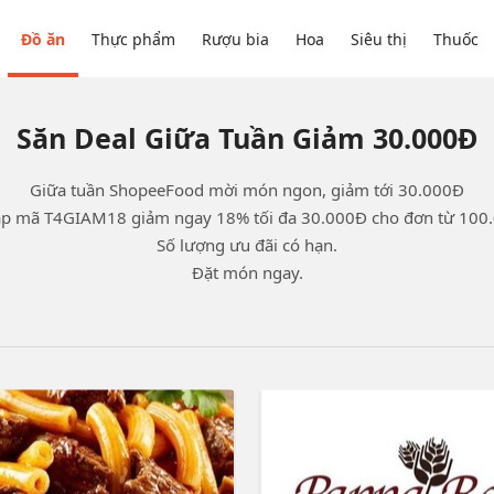
Đồ ăn
Thực phẩm
Rượu bia
Hoa
Siêu thị
Thuốc
Săn Deal Giữa Tuần Giảm 30.000Đ
Giữa tuần ShopeeFood mời món ngon, giảm tới 30.000Đ

ập mã T4GIAM18 giảm ngay 18% tối đa 30.000Đ cho đơn từ 100.
Số lượng ưu đãi có hạn.

Đặt món ngay.