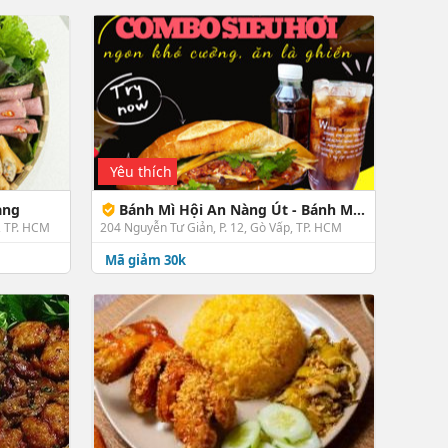
Yêu thích
àng
Bánh Mì Hội An Nàng Út - Bánh Mì Hội An - Nguyễn Tư Giản
, TP. HCM
204 Nguyễn Tư Giản, P. 12, Gò Vấp, TP. HCM
Mã giảm 30k