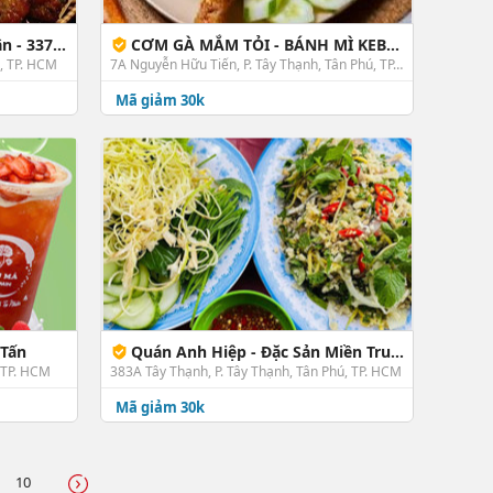
Tây Thạnh
CƠM GÀ MẮM TỎI - BÁNH MÌ KEBAP ĐỨC ANH - Nguyễn Hữu Tiến
ú, TP. HCM
7A Nguyễn Hữu Tiến, P. Tây Thạnh, Tân Phú, TP. HCM
Mã giảm 30k
 Tấn
Quán Anh Hiệp - Đặc Sản Miền Trung
, TP. HCM
383A Tây Thạnh, P. Tây Thạnh, Tân Phú, TP. HCM
Mã giảm 30k
10