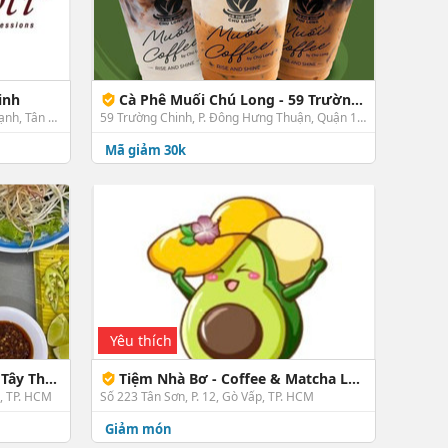
inh
Cà Phê Muối Chú Long - 59 Trường Chinh
Tầng Trệt, 02 Trường Chinh, P. Tây Thạnh, Tân Phú, TP. HCM
59 Trường Chinh, P. Đông Hưng Thuận, Quận 12, TP. HCM
Mã giảm 30k
Yêu thích
y Thạnh
Tiệm Nhà Bơ - Coffee & Matcha Latte
ú, TP. HCM
Số 223 Tân Sơn, P. 12, Gò Vấp, TP. HCM
Giảm món