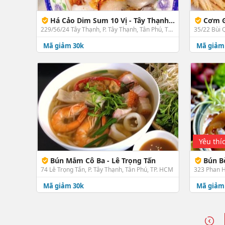
Há Cảo Dim Sum 10 Vị - Tây Thạnh Chi Nhánh 2
Cơm Gà
229/56/24 Tây Thạnh, P. Tây Thạnh, Tân Phú, TP. HCM
35/22 Bùi 
Mã giảm 30k
Mã giảm
Yêu thí
Bún Mắm Cô Ba - Lê Trọng Tấn
Bún Bò C
74 Lê Trọng Tấn, P. Tây Thạnh, Tân Phú, TP. HCM
323 Phan H
Mã giảm 30k
Mã giảm