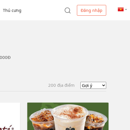
Thú cưng
Đăng nhập
000Đ

200
địa điểm