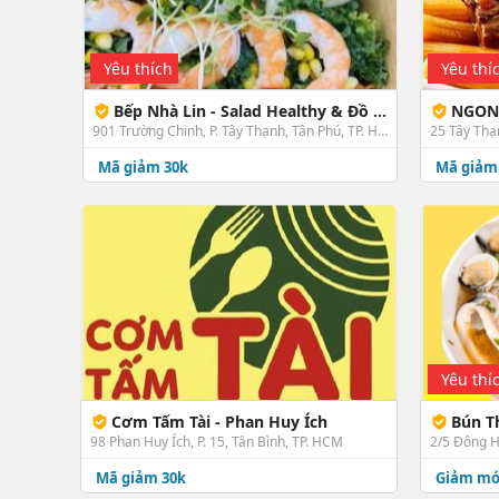
Yêu thích
Yêu thí
Bếp Nhà Lin - Salad Healthy & Đồ Ăn - Trường Chinh
NGON 
901 Trường Chinh, P. Tây Thạnh, Tân Phú, TP. HCM
25 Tây Thạ
Mã giảm 30k
Mã giảm
Yêu thí
Cơm Tấm Tài - Phan Huy Ích
Bún Thái 
98 Phan Huy Ích, P. 15, Tân Bình, TP. HCM
Mã giảm 30k
Giảm m