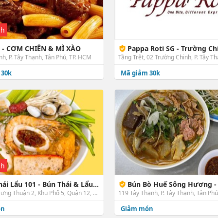
ch
- CƠM CHIÊN & MÌ XÀO
Pappa Roti SG - Trường Ch
nh, P. Tây Thạnh, Tân Phú, TP. HCM
 30k
Mã giảm 30k
ch
Lẩu 101 - Bún Thái & Lẩu - Đông Hưng Thuận 2
Bún Bò Huế Sông Hương - Tâ
2/5 Đông Hưng Thuận 2, Khu Phố 5, Quận 12, TP. HCM
119 Tây Thạnh, P. Tây Thạnh, Tân Ph
ón
Giảm món