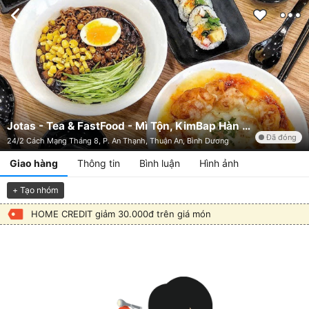
Jotas - Tea & FastFood - Mì Tộn, KimBap Hàn Quốc & Trà
Đã đóng
24/2 Cách Mạng Tháng 8, P. An Thạnh, Thuận An, Bình Dương
Giao hàng
Thông tin
Bình luận
Hình ảnh
+ Tạo nhóm
HOME CREDIT giảm 30.000đ trên giá món