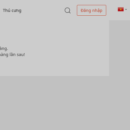
Thú cưng
Đăng nhập
àng.
hàng lần sau!