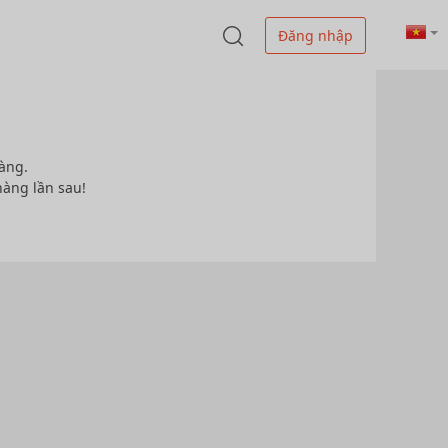
Đăng nhập
àng.
hàng lần sau!