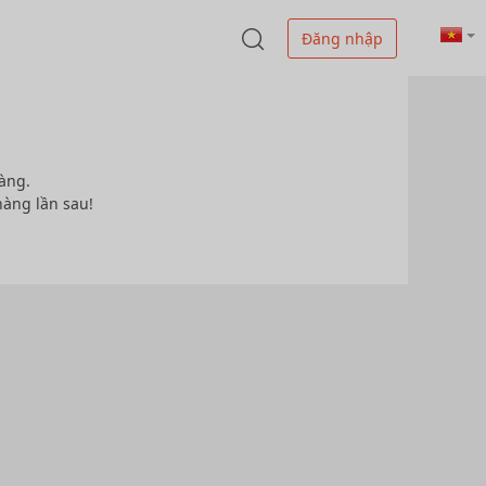
Đăng nhập
àng.
hàng lần sau!