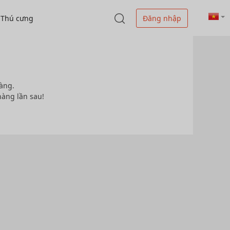
Thú cưng
Đăng nhập
àng.
hàng lần sau!