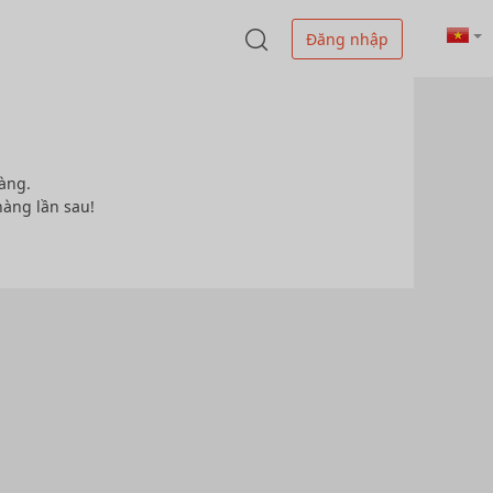
Đăng nhập
àng.
hàng lần sau!