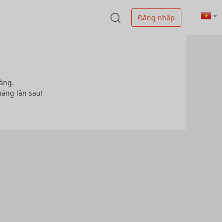
Đăng nhập
àng.
hàng lần sau!