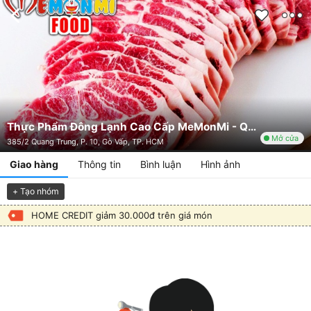
Thực Phẩm Đông Lạnh Cao Cấp MeMonMi - Quang Trung
Mở cửa
385/2 Quang Trung, P. 10, Gò Vấp, TP. HCM
Giao hàng
Thông tin
Bình luận
Hình ảnh
+ Tạo nhóm
HOME CREDIT giảm 30.000đ trên giá món