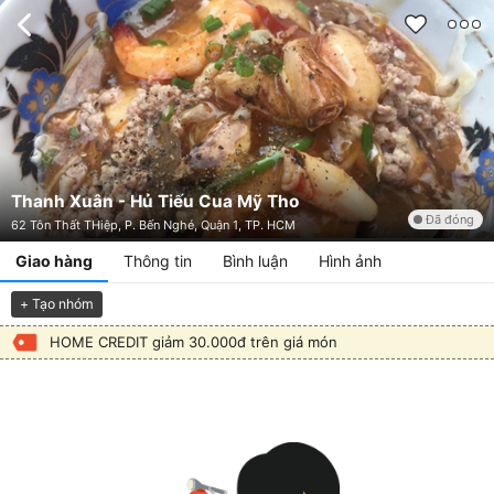
Thanh Xuân - Hủ Tiếu Cua Mỹ Tho
Đã đóng
62 Tôn Thất THiệp, P. Bến Nghé, Quận 1, TP. HCM
Giao hàng
Thông tin
Bình luận
Hình ảnh
+ Tạo nhóm
HOME CREDIT giảm 30.000đ trên giá món