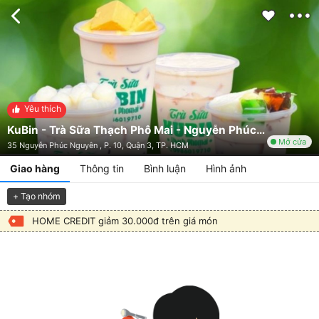
Yêu thích
KuBin - Trà Sữa Thạch Phô Mai - Nguyễn Phúc Nguyên
Mở cửa
35 Nguyễn Phúc Nguyên , P. 10, Quận 3, TP. HCM
Giao hàng
Thông tin
Bình luận
Hình ảnh
+ Tạo nhóm
HOME CREDIT giảm 30.000đ trên giá món