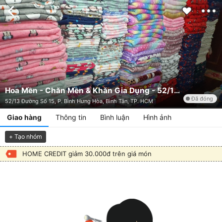
Hoa Mền - Chăn Mền & Khăn Gia Dụng - 52/13 Đường Số 15
Đã đóng
52/13 Đường Số 15, P. Bình Hưng Hòa, Bình Tân, TP. HCM
Giao hàng
Thông tin
Bình luận
Hình ảnh
+ Tạo nhóm
HOME CREDIT giảm 30.000đ trên giá món