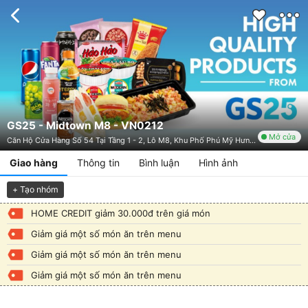
GS25 - Midtown M8 - VN0212
Mở cửa
Căn Hộ Cửa Hàng Số 54 Tại Tầng 1 - 2, Lô M8, Khu Phố Phú Mỹ Hưng - Midtown, 5 Đường Số 15, P. Tân Phú, Quận 7, TP. HCM
Giao hàng
Thông tin
Bình luận
Hình ảnh
+ Tạo nhóm
HOME CREDIT giảm 30.000đ trên giá món
Giảm giá một số món ăn trên menu
Giảm giá một số món ăn trên menu
Giảm giá một số món ăn trên menu