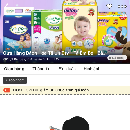
Cửa Hàng Bách Hóa Tã UniDry - Tã Em Bé - Bãi Sậy
Đã đóng
201B/1 Bãi Sậy, P. 4, Quận 6, TP. HCM
Giao hàng
Thông tin
Bình luận
Hình ảnh
+ Tạo nhóm
HOME CREDIT giảm 30.000đ trên giá món