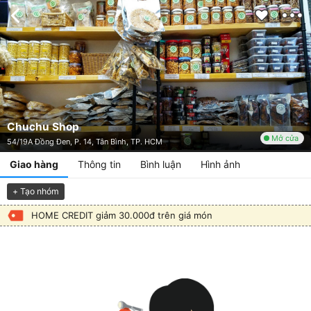
Chuchu Shop
Mở cửa
54/19A Đồng Đen, P. 14, Tân Bình, TP. HCM
Giao hàng
Thông tin
Bình luận
Hình ảnh
+ Tạo nhóm
HOME CREDIT giảm 30.000đ trên giá món