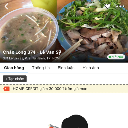
Cháo Lòng 374 - Lê Văn Sỹ
Mở cửa
374 Lê Văn Sỹ, P. 2, Tân Bình, TP. HCM
Giao hàng
Thông tin
Bình luận
Hình ảnh
+ Tạo nhóm
HOME CREDIT giảm 30.000đ trên giá món