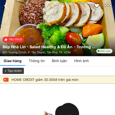
Yêu thích
Bếp Nhà Lin - Salad Healthy & Đồ Ăn - Trường Chinh
Mở cửa
901 Trường Chinh, P. Tây Thạnh, Tân Phú, TP. HCM
Giao hàng
Thông tin
Bình luận
Hình ảnh
+ Tạo nhóm
HOME CREDIT giảm 30.000đ trên giá món