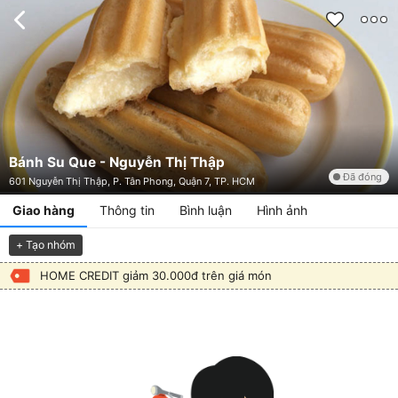
Bánh Su Que - Nguyễn Thị Thập
Đã đóng
601 Nguyễn Thị Thập, P. Tân Phong, Quận 7, TP. HCM
Giao hàng
Thông tin
Bình luận
Hình ảnh
+ Tạo nhóm
HOME CREDIT giảm 30.000đ trên giá món