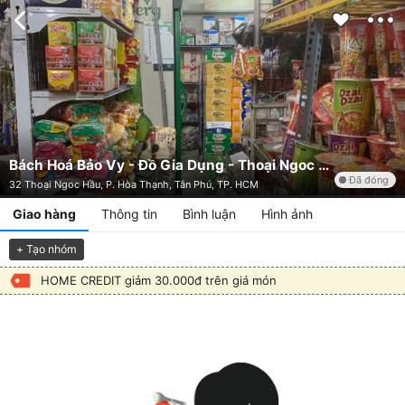
Bách Hoá Bảo Vy - Đồ Gia Dụng - Thoại Ngoc Hầu
Đã đóng
32 Thoại Ngoc Hầu, P. Hòa Thạnh, Tân Phú, TP. HCM
Giao hàng
Thông tin
Bình luận
Hình ảnh
+ Tạo nhóm
HOME CREDIT giảm 30.000đ trên giá món