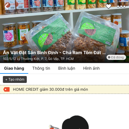
Ăn Vặt Đặt Sản Bình Định - Chả Ram Tôm Đất - Lý Thường Kiệt
Đã đóng
102/5/12 Lý Thường Kiệt, P. 7, Gò Vấp, TP. HCM
Giao hàng
Thông tin
Bình luận
Hình ảnh
+ Tạo nhóm
HOME CREDIT giảm 30.000đ trên giá món