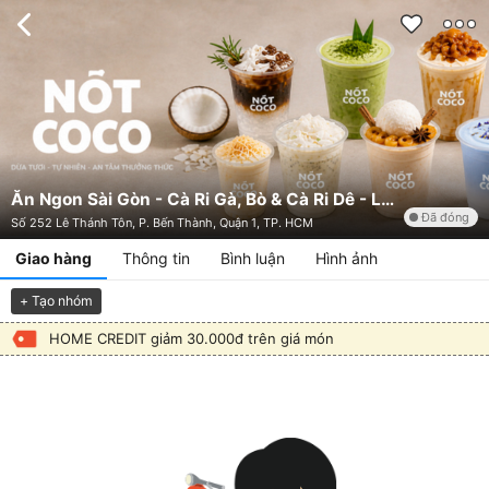
Ăn Ngon Sài Gòn - Cà Ri Gà, Bò & Cà Ri Dê - Lê Thánh Tôn
Đã đóng
Số 252 Lê Thánh Tôn, P. Bến Thành, Quận 1, TP. HCM
Giao hàng
Thông tin
Bình luận
Hình ảnh
+ Tạo nhóm
HOME CREDIT giảm 30.000đ trên giá món