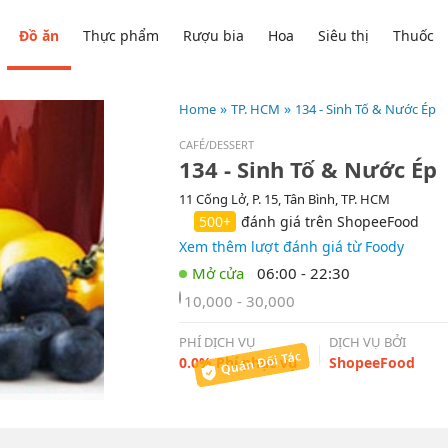
Đồ ăn
Thực phẩm
Rượu bia
Hoa
Siêu thị
Thuốc
Home
TP. HCM
134 - Sinh Tố & Nước Ép
CAFÉ/DESSERT
134 - Sinh Tố & Nước Ép
11 Cống Lở, P. 15, Tân Bình, TP. HCM
500+
đánh giá trên ShopeeFood
Xem thêm lượt đánh giá từ Foody
06:00 - 22:30
10,000 - 30,000
PHÍ DỊCH VỤ
DỊCH VỤ BỞI
0.0% Phí phục vụ
ShopeeFood