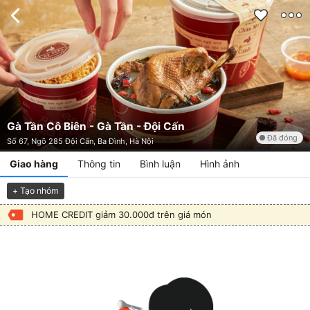
Gà Tần Cô Biên - Gà Tần - Đội Cấn
Đã đóng
Số 67, Ngõ 285 Đội Cấn, Ba Đình, Hà Nội
Giao hàng
Thông tin
Bình luận
Hình ảnh
+ Tạo nhóm
HOME CREDIT giảm 30.000đ trên giá món